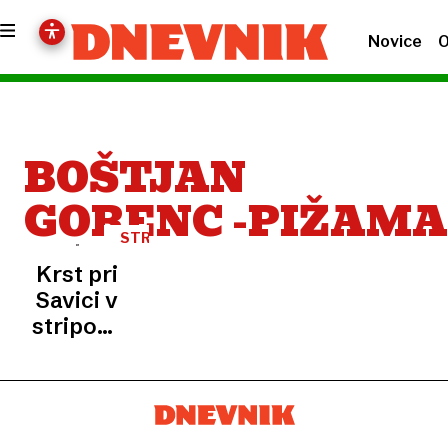
Novice
O
BOŠTJAN
GORENC -PIŽAMA
STRIP
Krst pri
Savici v
stripovski
preobleki