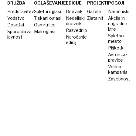
DRUŽBA
OGLAŠEVANJE
EDICIJE
PROJEKTI
POGOJI
Predstavitev
Spletni oglasi
Dnevnik
Gazela
Naročniški
Vodstvo
Tiskani oglasi
Nedeljski
Zlata nit
Akcije in
dnevnik
nagradne
Dosežki
Osmrtnice
igre
Razvedrilo
Sporočila za
Mali oglasi
Spletno
javnost
Naročanje
mesto
edicij
Piškotki
Avtorske
pravice
Volilna
kampanja
Zasebnost