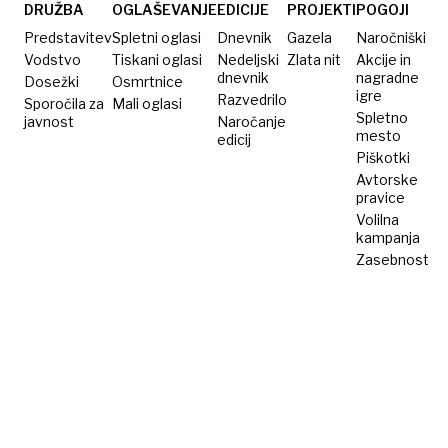
trikotnik
DRUŽBA
OGLAŠEVANJE
EDICIJE
PROJEKTI
POGOJI
Predstavitev
Spletni oglasi
Dnevnik
Gazela
Naročniški
Vodstvo
Tiskani oglasi
Nedeljski
Zlata nit
Akcije in
dnevnik
nagradne
Dosežki
Osmrtnice
igre
Razvedrilo
Sporočila za
Mali oglasi
Spletno
javnost
Naročanje
mesto
edicij
Piškotki
Avtorske
pravice
Volilna
kampanja
Zasebnost