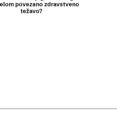
delom povezano zdravstveno
težavo?