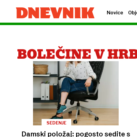
Novice
Obj
BOLEČINE V HR
SEDENJE
Damski položaj: pogosto sedite s