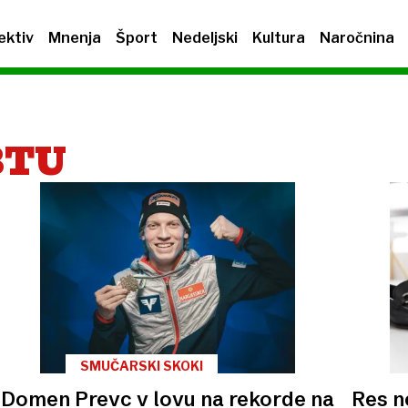
ektiv
Mnenja
Šport
Nedeljski
Kultura
Naročnina
BTU
SMUČARSKI SKOKI
Domen Prevc v lovu na rekorde na
Res n