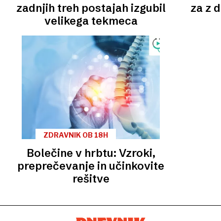
zadnjih treh postajah izgubil
za z 
velikega tekmeca
ZDRAVNIK OB 18H
Bolečine v hrbtu: Vzroki,
preprečevanje in učinkovite
rešitve