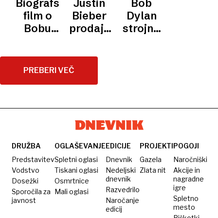
Biografski
Justin
Bob
revolucija
plan
kavbojk
leta
film o
Bieber
Dylan
postavlja
levi's
Bobu
prodaja
strojno
glasbo
501 do
Dylanu
pravice
podpisane
usnjene
nastaja
za svojo
knjige
jakne
v
glasbo
prodajal
PREBERI VEČ
sodelovanju
kot
z
ročno
legendo
podpisane
DRUŽBA
OGLAŠEVANJE
EDICIJE
PROJEKTI
POGOJI
Predstavitev
Spletni oglasi
Dnevnik
Gazela
Naročniški
Vodstvo
Tiskani oglasi
Nedeljski
Zlata nit
Akcije in
dnevnik
nagradne
Dosežki
Osmrtnice
igre
Razvedrilo
Sporočila za
Mali oglasi
Spletno
javnost
Naročanje
mesto
edicij
Piškotki