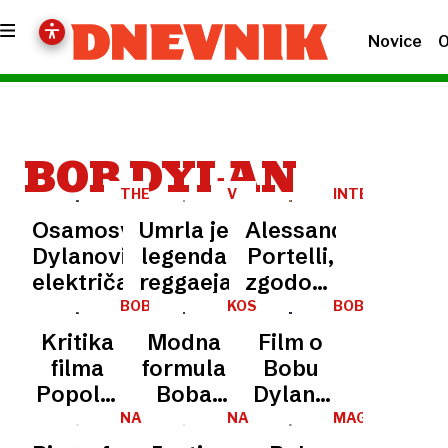
Novice
O
BOB DYLAN
THE
V
INTERVJU
BAND
82.
Osamosvojeni
Umrla je
Alessandro
LETU
Dylanovi
legenda
Portelli,
električarji
reggaeja
zgodovinar:
Bruce
BOB
KOSTUMOGRAFIJA
BOB
DYLAN
DYLAN
Springsteen,
Kritika
Modna
Film o
Donald
filma
formula
Bobu
Trump
Popolni
Boba
Dylanu
in
neznanec:
Dylana:
že
NA
NA
MAGAZIN
svetovna
KRATKO
KRATKO
V prvi
Od
konec