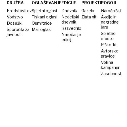
DRUŽBA
OGLAŠEVANJE
EDICIJE
PROJEKTI
POGOJI
Predstavitev
Spletni oglasi
Dnevnik
Gazela
Naročniški
Vodstvo
Tiskani oglasi
Nedeljski
Zlata nit
Akcije in
dnevnik
nagradne
Dosežki
Osmrtnice
igre
Razvedrilo
Sporočila za
Mali oglasi
Spletno
javnost
Naročanje
mesto
edicij
Piškotki
Avtorske
pravice
Volilna
kampanja
Zasebnost