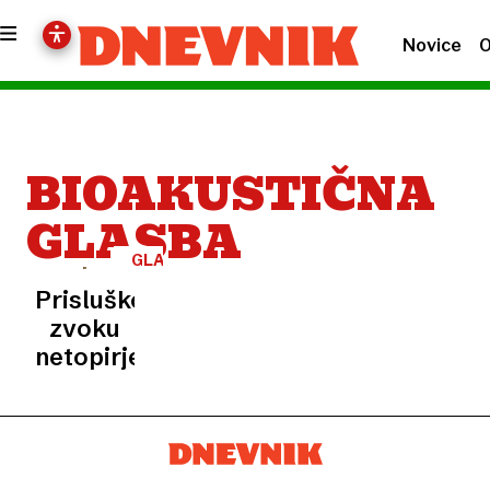
Novice
O
BIOAKUSTIČNA
GLASBA
GLASBA
Prisluškovanja
zvoku
netopirjev