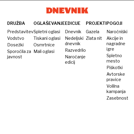
utripa
DRUŽBA
OGLAŠEVANJE
EDICIJE
PROJEKTI
POGOJI
Predstavitev
Spletni oglasi
Dnevnik
Gazela
Naročniški
Vodstvo
Tiskani oglasi
Nedeljski
Zlata nit
Akcije in
dnevnik
nagradne
Dosežki
Osmrtnice
igre
Razvedrilo
Sporočila za
Mali oglasi
Spletno
javnost
Naročanje
mesto
edicij
Piškotki
Avtorske
pravice
Volilna
kampanja
Zasebnost