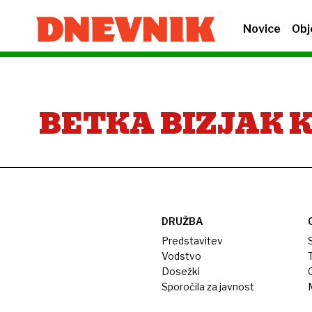
Novice
Obj
BETKA BIZJAK 
DRUŽBA
Predstavitev
S
Vodstvo
T
Dosežki
Sporočila za javnost
M