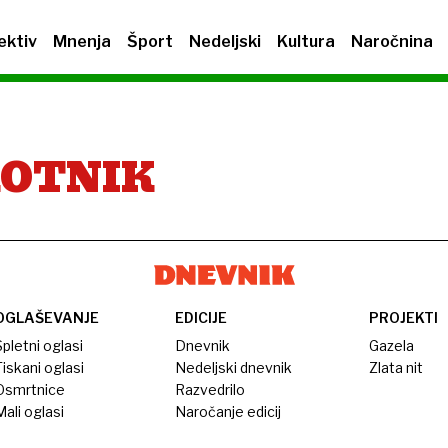
ektiv
Mnenja
Šport
Nedeljski
Kultura
Naročnina
KOTNIK
OGLAŠEVANJE
EDICIJE
PROJEKTI
pletni oglasi
Dnevnik
Gazela
iskani oglasi
Nedeljski dnevnik
Zlata nit
Osmrtnice
Razvedrilo
ali oglasi
Naročanje edicij