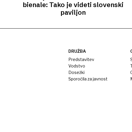
bienale: Tako je videti slovenski
paviljon
DRUŽBA
Predstavitev
S
Vodstvo
T
Dosežki
Sporočila za javnost
M