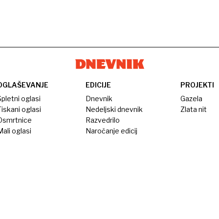
OGLAŠEVANJE
EDICIJE
PROJEKTI
pletni oglasi
Dnevnik
Gazela
iskani oglasi
Nedeljski dnevnik
Zlata nit
Osmrtnice
Razvedrilo
ali oglasi
Naročanje edicij