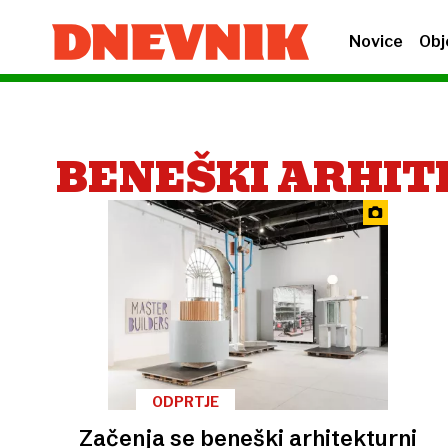
Novice
Obj
BENEŠKI ARHIT
ODPRTJE
Začenja se beneški arhitekturni