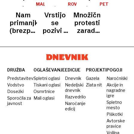
»Ti si
črpalki
piva, 110
vse štiri
znova
razneslo
MALO
ROVTE
PETROL
najslabši
tisočakov
ZA
manjše
protestirali
bencinsko
Nam
Vrstijo
Množični
ŠALO,
delavec!«
odškodnine
poslovalnice
proti
črpalko,
MALO
primanjkuje
se
protesti
ZARES
zaprtju
več
(brezplačnih)
pozivi k
zaradi
bencinske
ljudi
stranišč?
ohranitvi
zaprtja
črpalke
poškodovanih
bencinskega
bencinske
servisa
črpalke
DRUŽBA
OGLAŠEVANJE
EDICIJE
PROJEKTI
POGOJI
Predstavitev
Spletni oglasi
Dnevnik
Gazela
Naročniški
Vodstvo
Tiskani oglasi
Nedeljski
Zlata nit
Akcije in
dnevnik
nagradne
Dosežki
Osmrtnice
igre
Razvedrilo
Sporočila za
Mali oglasi
Spletno
javnost
Naročanje
mesto
edicij
Piškotki
Avtorske
pravice
Volilna