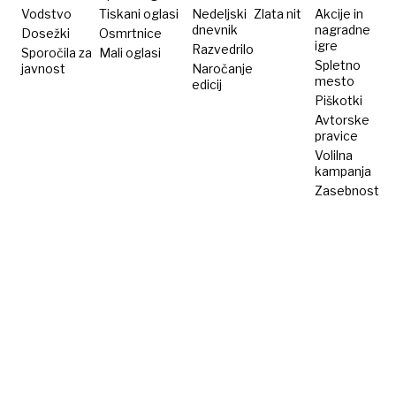
Vodstvo
Tiskani oglasi
Nedeljski
Zlata nit
Akcije in
dnevnik
nagradne
Dosežki
Osmrtnice
igre
Razvedrilo
Sporočila za
Mali oglasi
Spletno
javnost
Naročanje
mesto
edicij
Piškotki
Avtorske
pravice
Volilna
kampanja
Zasebnost