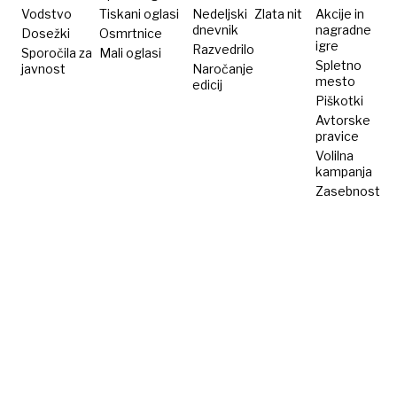
Vodstvo
Tiskani oglasi
Nedeljski
Zlata nit
Akcije in
dnevnik
nagradne
Dosežki
Osmrtnice
igre
Razvedrilo
Sporočila za
Mali oglasi
Spletno
javnost
Naročanje
mesto
edicij
Piškotki
Avtorske
pravice
Volilna
kampanja
Zasebnost