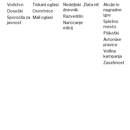
Vodstvo
Tiskani oglasi
Nedeljski
Zlata nit
Akcije in
dnevnik
nagradne
Dosežki
Osmrtnice
igre
Razvedrilo
Sporočila za
Mali oglasi
Spletno
javnost
Naročanje
mesto
edicij
Piškotki
Avtorske
pravice
Volilna
kampanja
Zasebnost