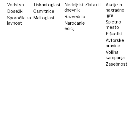
Vodstvo
Tiskani oglasi
Nedeljski
Zlata nit
Akcije in
dnevnik
nagradne
Dosežki
Osmrtnice
igre
Razvedrilo
Sporočila za
Mali oglasi
Spletno
javnost
Naročanje
mesto
edicij
Piškotki
Avtorske
pravice
Volilna
kampanja
Zasebnost