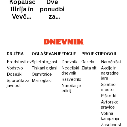
Kopališči
Dve
vstopnicami?
Ilirija
5,3
gradnji
Ilirija in
ponudbi
milijona
bazena
Vevče:
za
evrov
Ilirija?
V novih
opremljanje
bazenih
kopališča
letos
Ilirija, 2.
verjetno
ne bo
DRUŽBA
OGLAŠEVANJE
EDICIJE
PROJEKTI
POGOJI
kopanja
Predstavitev
Spletni oglasi
Dnevnik
Gazela
Naročniški
Vodstvo
Tiskani oglasi
Nedeljski
Zlata nit
Akcije in
dnevnik
nagradne
Dosežki
Osmrtnice
igre
Razvedrilo
Sporočila za
Mali oglasi
Spletno
javnost
Naročanje
mesto
edicij
Piškotki
Avtorske
pravice
Volilna
kampanja
Zasebnost