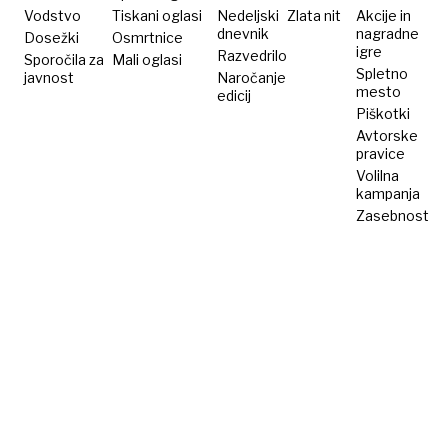
Vodstvo
Tiskani oglasi
Nedeljski
Zlata nit
Akcije in
dnevnik
nagradne
Dosežki
Osmrtnice
igre
Razvedrilo
Sporočila za
Mali oglasi
Spletno
javnost
Naročanje
mesto
edicij
Piškotki
Avtorske
pravice
Volilna
kampanja
Zasebnost