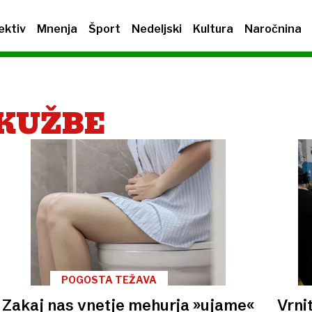
ektiv
Mnenja
Šport
Nedeljski
Kultura
Naročnina
OKUŽBE
POGOSTA TEŽAVA
Zakaj nas vnetje mehurja »ujame«
Vrni