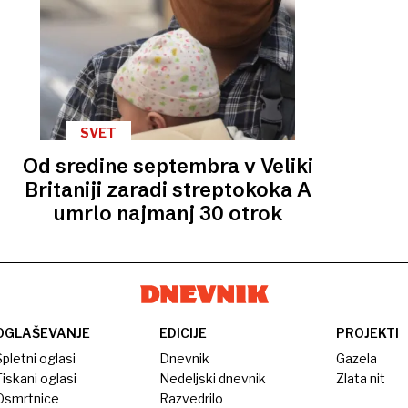
SVET
Od sredine septembra v Veliki
Britaniji zaradi streptokoka A
umrlo najmanj 30 otrok
OGLAŠEVANJE
EDICIJE
PROJEKTI
pletni oglasi
Dnevnik
Gazela
iskani oglasi
Nedeljski dnevnik
Zlata nit
Osmrtnice
Razvedrilo