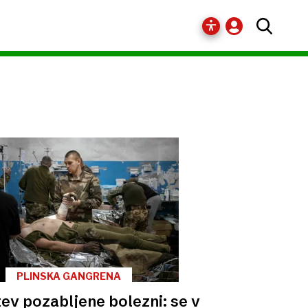
PLINSKA GANGRENA
tev pozabljene bolezni: se v