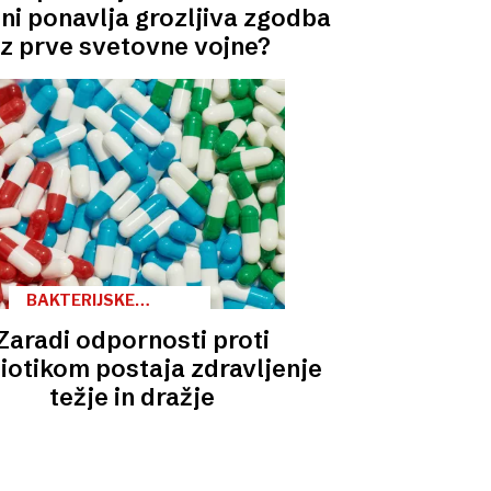
ini ponavlja grozljiva zgodba
iz prve svetovne vojne?
BAKTERIJSKE
OKUŽBE
Zaradi odpornosti proti
biotikom postaja zdravljenje
težje in dražje