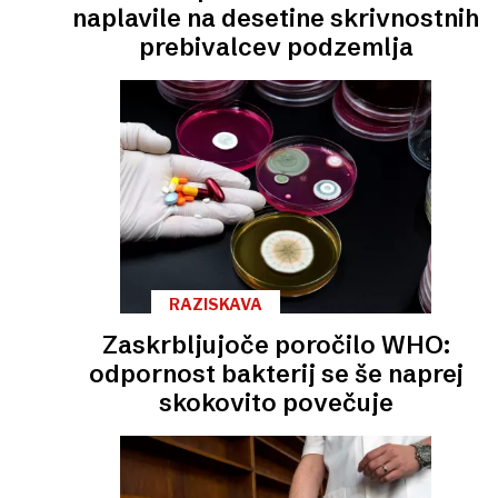
naplavile na desetine skrivnostnih
prebivalcev podzemlja
RAZISKAVA
Zaskrbljujoče poročilo WHO:
odpornost bakterij se še naprej
skokovito povečuje