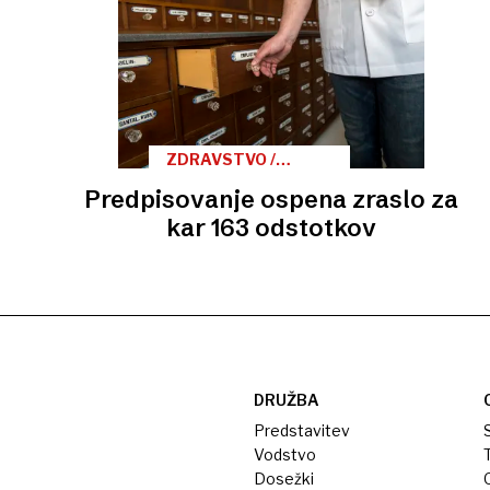
ZDRAVSTVO /
BAKTERIJSKE
Predpisovanje ospena zraslo za
OKUŽBE
kar 163 odstotkov
DRUŽBA
Predstavitev
S
Vodstvo
T
Dosežki