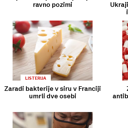
ravno pozimi
Ukraj
LISTERIJA
Zaradi bakterije v siru v Franciji
umrli dve osebi
anti