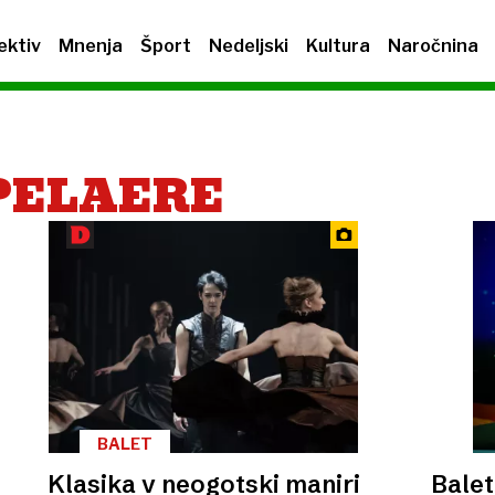
ektiv
Mnenja
Šport
Nedeljski
Kultura
Naročnina
PELAERE
BALET
Klasika v neogotski maniri
Balet