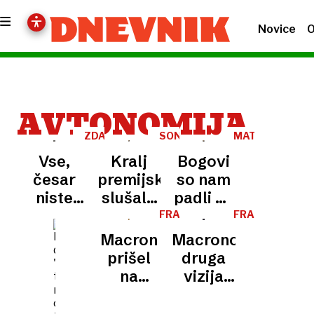
Novice
O
AVTONOMIJA
ZDA-
SONY
MATJAŽ
EU
WH-
FIGELJ
Vse,
Kralj
Bogovi
1000XM6
česar
premijskih
so nam
niste
slušalk
padli na
vedeli o
spet v
glavo
FRANCIJA
FRANCIJA-
EU
Grenlandiji
pravi
Macron
Macronova
formi
prišel
druga
na
vizija
Korziko
evropske
ponudit
suverenosti