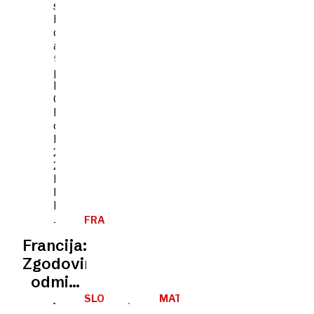
FRANCIJA
Francija:
Zgodovinski
odmik
od
SLOVENIJA
MATJAŽ
FIGELJ