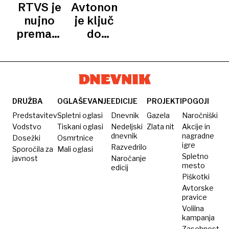
centralizma
RTVS je
Avtonomija
nujno
je ključ
premakniti
do
iz rok
vsega
politike
v roke
javnosti
DRUŽBA
OGLAŠEVANJE
EDICIJE
PROJEKTI
POGOJI
Predstavitev
Spletni oglasi
Dnevnik
Gazela
Naročniški
Vodstvo
Tiskani oglasi
Nedeljski
Zlata nit
Akcije in
dnevnik
nagradne
Dosežki
Osmrtnice
igre
Razvedrilo
Sporočila za
Mali oglasi
Spletno
javnost
Naročanje
mesto
edicij
Piškotki
Avtorske
pravice
Volilna
kampanja
Zasebnost