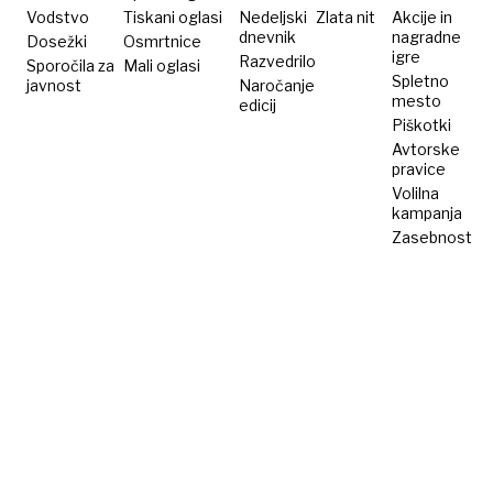
Vodstvo
Tiskani oglasi
Nedeljski
Zlata nit
Akcije in
dnevnik
nagradne
Dosežki
Osmrtnice
igre
Razvedrilo
Sporočila za
Mali oglasi
Spletno
javnost
Naročanje
mesto
edicij
Piškotki
Avtorske
pravice
Volilna
kampanja
Zasebnost