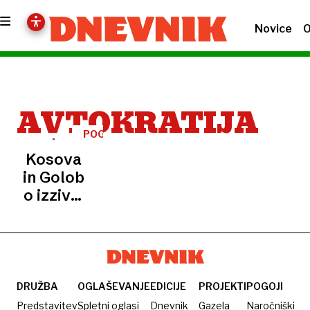
Novice
O
AVTOKRATIJA
POGOVOR
Kosova
in Golob
o izzivih
varnosti
in
širitve
EU ter
liberalnih
DRUŽBA
OGLAŠEVANJE
EDICIJE
PROJEKTI
POGOJI
vrednotah
Predstavitev
Spletni oglasi
Dnevnik
Gazela
Naročniški