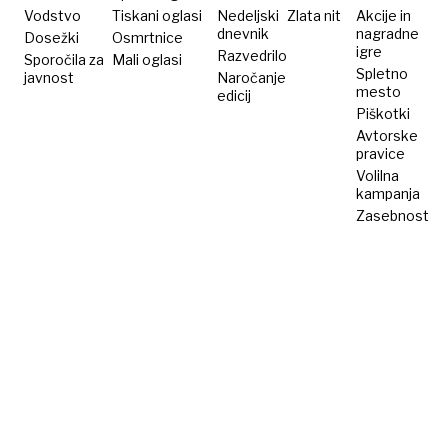
Vodstvo
Tiskani oglasi
Nedeljski
Zlata nit
Akcije in
dnevnik
nagradne
Dosežki
Osmrtnice
igre
Razvedrilo
Sporočila za
Mali oglasi
Spletno
javnost
Naročanje
mesto
edicij
Piškotki
Avtorske
pravice
Volilna
kampanja
Zasebnost