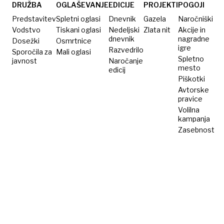
tematiko
DRUŽBA
OGLAŠEVANJE
EDICIJE
PROJEKTI
POGOJI
Predstavitev
Spletni oglasi
Dnevnik
Gazela
Naročniški
Vodstvo
Tiskani oglasi
Nedeljski
Zlata nit
Akcije in
dnevnik
nagradne
Dosežki
Osmrtnice
igre
Razvedrilo
Sporočila za
Mali oglasi
Spletno
javnost
Naročanje
mesto
edicij
Piškotki
Avtorske
pravice
Volilna
kampanja
Zasebnost