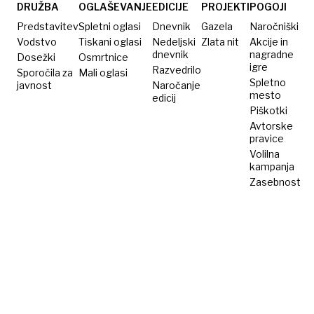
v torek
DRUŽBA
OGLAŠEVANJE
EDICIJE
PROJEKTI
POGOJI
Predstavitev
Spletni oglasi
Dnevnik
Gazela
Naročniški
Vodstvo
Tiskani oglasi
Nedeljski
Zlata nit
Akcije in
dnevnik
nagradne
Dosežki
Osmrtnice
igre
Razvedrilo
Sporočila za
Mali oglasi
Spletno
javnost
Naročanje
mesto
edicij
Piškotki
Avtorske
pravice
Volilna
kampanja
Zasebnost