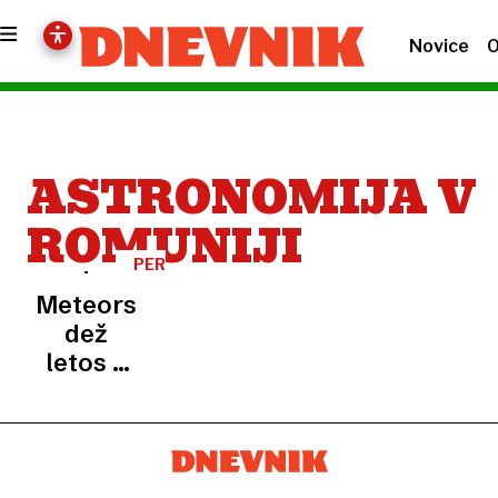
Novice
O
ASTRONOMIJA V
ROMUNIJI
PERZEIDI
Meteorski
dež
letos s
konkurenco,
vrhunec
bo
dosegel