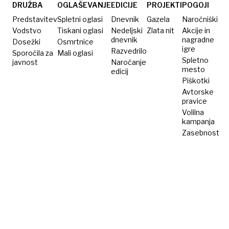
linijo
predrag
DRUŽBA
OGLAŠEVANJE
EDICIJE
PROJEKTI
POGOJI
Hormuške
in
Predstavitev
Spletni oglasi
Dnevnik
Gazela
Naročniški
ožine
prepozen
Vodstvo
Tiskani oglasi
Nedeljski
Zlata nit
Akcije in
dnevnik
nagradne
Dosežki
Osmrtnice
projekt
igre
Razvedrilo
Sporočila za
Mali oglasi
Spletno
javnost
Naročanje
mesto
edicij
Piškotki
Avtorske
pravice
Volilna
kampanja
Zasebnost