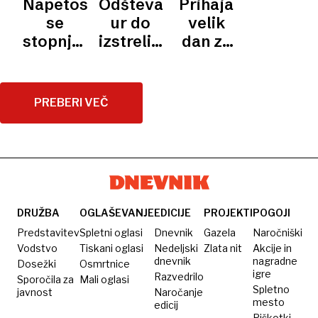
Napetost
Odštevanje
Prihaja
II
do
Zemljo
kapsuli,
vesolju,
kamere
se
ur do
velik
lunarne
nismo
ampak
prilebdelo
stopnjuje:
izstrelitve
dan za
orbite
več le
kje je
sladko
posadka
proti
Naso,
sodelavci,
WC-
presenečenje
Artemisa
Luni
človeka
postati
papir?«
2 kmalu
vrača v
PREBERI VEČ
moramo
brez
globoko
družina«
stika z
vesolje
Zemljo
DRUŽBA
OGLAŠEVANJE
EDICIJE
PROJEKTI
POGOJI
Predstavitev
Spletni oglasi
Dnevnik
Gazela
Naročniški
Vodstvo
Tiskani oglasi
Nedeljski
Zlata nit
Akcije in
dnevnik
nagradne
Dosežki
Osmrtnice
igre
Razvedrilo
Sporočila za
Mali oglasi
Spletno
javnost
Naročanje
mesto
edicij
Piškotki