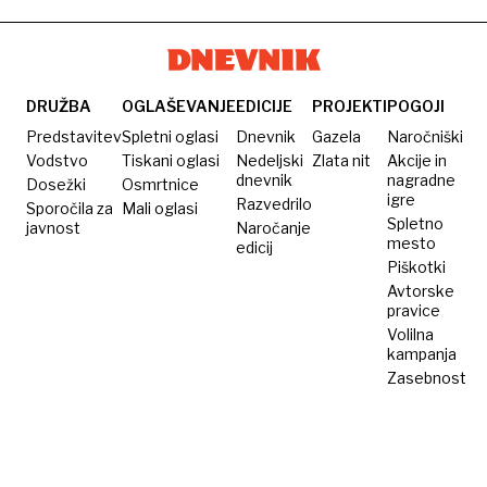
tatarski
biftek?
Ali za
novo
DRUŽBA
OGLAŠEVANJE
EDICIJE
PROJEKTI
POGOJI
leto?
Predstavitev
Spletni oglasi
Dnevnik
Gazela
Naročniški
Vodstvo
Tiskani oglasi
Nedeljski
Zlata nit
Akcije in
dnevnik
nagradne
Dosežki
Osmrtnice
igre
Razvedrilo
Sporočila za
Mali oglasi
Spletno
javnost
Naročanje
mesto
edicij
Piškotki
Avtorske
pravice
Volilna
kampanja
Zasebnost