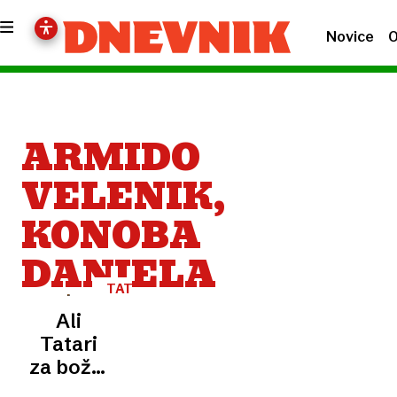
Novice
O
ARMIDO
VELENIK,
KONOBA
DANIELA
TATARSKI
BOŽIČ
Ali
Tatari
za božič
jedo