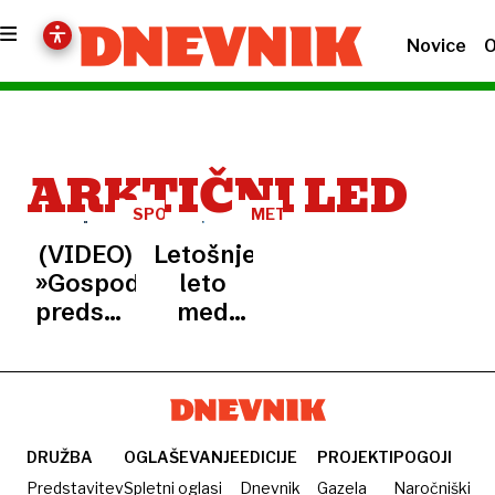
Novice
O
ARKTIČNI LED
SPOROČILO
METEOROLOGI
TRUMPU
(VIDEO)
Letošnje
»Gospod
leto
predsednik,
med
odj...te!«
najtoplejšimi
v
zgodovini
meritev
DRUŽBA
OGLAŠEVANJE
EDICIJE
PROJEKTI
POGOJI
Predstavitev
Spletni oglasi
Dnevnik
Gazela
Naročniški