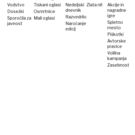
Vodstvo
Tiskani oglasi
Nedeljski
Zlata nit
Akcije in
dnevnik
nagradne
Dosežki
Osmrtnice
igre
Razvedrilo
Sporočila za
Mali oglasi
Spletno
javnost
Naročanje
mesto
edicij
Piškotki
Avtorske
pravice
Volilna
kampanja
Zasebnost