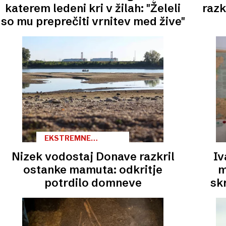
katerem ledeni kri v žilah: "Želeli
razk
so mu preprečiti vrnitev med žive"
EKSTREMNE
RAZMERE
Nizek vodostaj Donave razkril
Iv
ostanke mamuta: odkritje
m
potrdilo domneve
skr