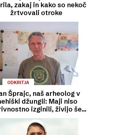
rila, zakaj in kako so nekoč
žrtvovali otroke
ODKRITJA
an Šprajc, naš arheolog v
ehiški džungli: Maji niso
ivnostno izginili, živijo še
danes