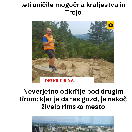
leti uničile mogočna kraljestva in
Trojo
DRUGI TIR NA
RIMSKI CESTI
Neverjetno odkritje pod drugim
tirom: kjer je danes gozd, je nekoč
živelo rimsko mesto