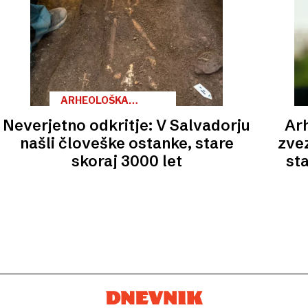
ARHEOLOŠKA
NAJDBA
Neverjetno odkritje: V Salvadorju
Arh
našli človeške ostanke, stare
zvez
skoraj 3000 let
st