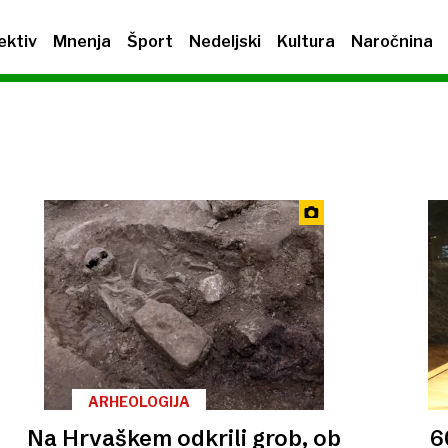
ektiv
Mnenja
Šport
Nedeljski
Kultura
Naročnina
ARHEOLOGIJA
Na Hrvaškem odkrili grob, ob
6