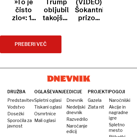
»To je
Trump
(VIDEO)
več
Francije
suma
vrhom
čisto
obljubil
Šokantni
deset
nad
vohunjenja
Nata
zlo«: 16
takojšnje
prizori
ljudi
Marokom
za
otrok
popravilo
iz
Rusijo
živelo v
odsevnega
Pariza:
nečloveških
bazena
njihova
PREBERI VEČ
razmerah,
v
ekipa
aretirali
Washingtonu
zmaga,
štiri
oni pa
odrasle
uničujejo
mesto
DRUŽBA
OGLAŠEVANJE
EDICIJE
PROJEKTI
POGOJI
Predstavitev
Spletni oglasi
Dnevnik
Gazela
Naročniški
Vodstvo
Tiskani oglasi
Nedeljski
Zlata nit
Akcije in
dnevnik
nagradne
Dosežki
Osmrtnice
igre
Razvedrilo
Sporočila za
Mali oglasi
Spletno
javnost
Naročanje
mesto
edicij
Piškotki