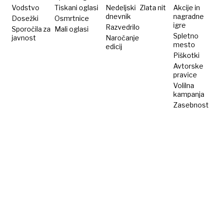
Vodstvo
Tiskani oglasi
Nedeljski
Zlata nit
Akcije in
dnevnik
nagradne
Dosežki
Osmrtnice
igre
Razvedrilo
Sporočila za
Mali oglasi
Spletno
javnost
Naročanje
mesto
edicij
Piškotki
Avtorske
pravice
Volilna
kampanja
Zasebnost