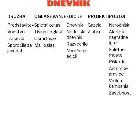
kraljevo
družino:
»Odgovor
DRUŽBA
OGLAŠEVANJE
EDICIJE
PROJEKTI
POGOJI
‘tega ni’
Predstavitev
Spletni oglasi
Dnevnik
Gazela
Naročniški
ni
Vodstvo
Tiskani oglasi
Nedeljski
Zlata nit
Akcije in
dnevnik
nagradne
Dosežki
obstajal«
Osmrtnice
igre
Razvedrilo
Sporočila za
Mali oglasi
Spletno
javnost
Naročanje
mesto
edicij
Piškotki
Avtorske
pravice
Volilna
kampanja
Zasebnost