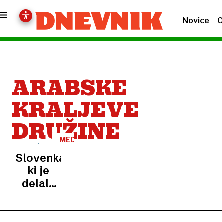
Novice
O
ARABSKE
KRALJEVE
DRUŽINE
MED
MORJEM
Slovenka,
IN
KOPNIM
ki je
delala
za
arabsko