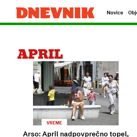
Novice
Obj
APRIL
VREME
Arso: April nadpovprečno topel,