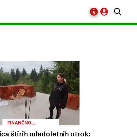
FINANČNO
POROČILO ZA APRIL
a štirih mladoletnih otrok: