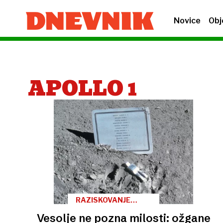
Novice
Obj
APOLLO 1
RAZISKOVANJE
VESOLJA, 5. DEL
Vesolje ne pozna milosti: ožgane