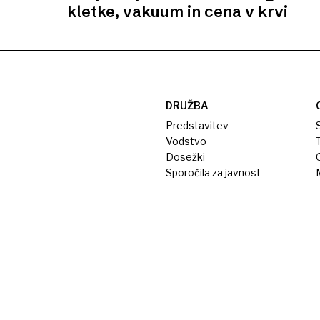
kletke, vakuum in cena v krvi
DRUŽBA
Predstavitev
S
Vodstvo
T
Dosežki
Sporočila za javnost
M