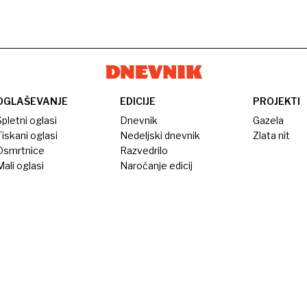
OGLAŠEVANJE
EDICIJE
PROJEKTI
pletni oglasi
Dnevnik
Gazela
iskani oglasi
Nedeljski dnevnik
Zlata nit
Osmrtnice
Razvedrilo
ali oglasi
Naročanje edicij