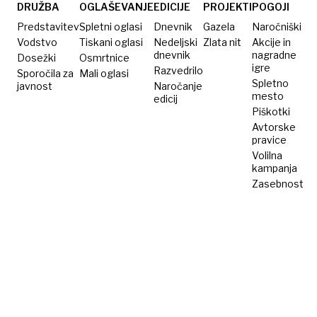
o izvoru
DRUŽBA
OGLAŠEVANJE
EDICIJE
PROJEKTI
POGOJI
izdelka
Predstavitev
Spletni oglasi
Dnevnik
Gazela
Naročniški
na
Vodstvo
Tiskani oglasi
Nedeljski
Zlata nit
Akcije in
dnevnik
nagradne
Dosežki
polici v
Osmrtnice
igre
Razvedrilo
Sporočila za
Mali oglasi
trgovini
Spletno
javnost
Naročanje
mesto
edicij
Piškotki
Avtorske
pravice
Volilna
kampanja
Zasebnost