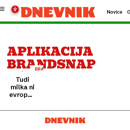
Novice
O
APLIKACIJA
BRANDSNAP
BRANDSNAP
Tudi
milka ni
evropska:
aplikacija,
ki
razkriva
resnico