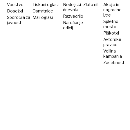
Vodstvo
Tiskani oglasi
Nedeljski
Zlata nit
Akcije in
dnevnik
nagradne
Dosežki
Osmrtnice
igre
Razvedrilo
Sporočila za
Mali oglasi
Spletno
javnost
Naročanje
mesto
edicij
Piškotki
Avtorske
pravice
Volilna
kampanja
Zasebnost