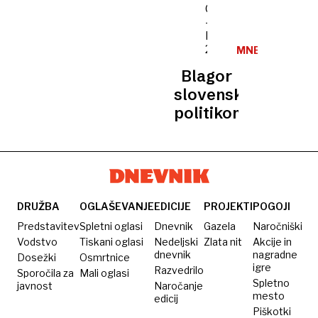
MNENJA
Blagor
slovenskim
politikom
DRUŽBA
OGLAŠEVANJE
EDICIJE
PROJEKTI
POGOJI
Predstavitev
Spletni oglasi
Dnevnik
Gazela
Naročniški
Vodstvo
Tiskani oglasi
Nedeljski
Zlata nit
Akcije in
dnevnik
nagradne
Dosežki
Osmrtnice
igre
Razvedrilo
Sporočila za
Mali oglasi
Spletno
javnost
Naročanje
mesto
edicij
Piškotki