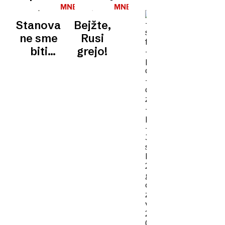
3.
2.
pravne
MNENJA
MNENJA
države
Stanovanje
Bejžte,
ne sme
Rusi
biti
grejo!
kapitalska
naložba