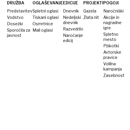
na
društev
DRUŽBA
OGLAŠEVANJE
EDICIJE
PROJEKTI
POGOJI
Hrvaškem
na
Predstavitev
Spletni oglasi
Dnevnik
Gazela
Naročniški
Hrvaškem
Vodstvo
Tiskani oglasi
Nedeljski
Zlata nit
Akcije in
dnevnik
nagradne
Dosežki
Osmrtnice
igre
Razvedrilo
Sporočila za
Mali oglasi
Spletno
javnost
Naročanje
mesto
edicij
Piškotki
Avtorske
pravice
Volilna
kampanja
Zasebnost