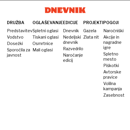
fantastika
cesto
osnovnimi
poslali
delci
eksplozivni
DRUŽBA
OGLAŠEVANJE
EDICIJE
PROJEKTI
POGOJI
tovor
Predstavitev
Spletni oglasi
Dnevnik
Gazela
Naročniški
Vodstvo
Tiskani oglasi
Nedeljski
Zlata nit
Akcije in
dnevnik
nagradne
Dosežki
Osmrtnice
igre
Razvedrilo
Sporočila za
Mali oglasi
Spletno
javnost
Naročanje
mesto
edicij
Piškotki
Avtorske
pravice
Volilna
kampanja
Zasebnost