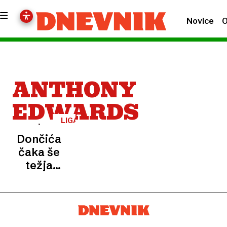
Novice
O
ANTHONY
EDWARDS
LIGA
NBA
Dončića
čaka še
težja
pot:
Minnesota
sestavila
sanjsko