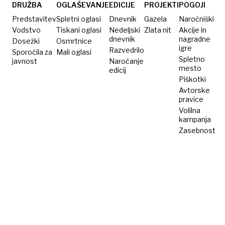
navezo
DRUŽBA
OGLAŠEVANJE
EDICIJE
PROJEKTI
POGOJI
Predstavitev
Spletni oglasi
Dnevnik
Gazela
Naročniški
Vodstvo
Tiskani oglasi
Nedeljski
Zlata nit
Akcije in
dnevnik
nagradne
Dosežki
Osmrtnice
igre
Razvedrilo
Sporočila za
Mali oglasi
Spletno
javnost
Naročanje
mesto
edicij
Piškotki
Avtorske
pravice
Volilna
kampanja
Zasebnost