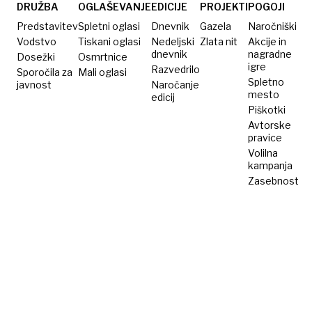
Trumpa
DRUŽBA
OGLAŠEVANJE
EDICIJE
PROJEKTI
POGOJI
Predstavitev
Spletni oglasi
Dnevnik
Gazela
Naročniški
Vodstvo
Tiskani oglasi
Nedeljski
Zlata nit
Akcije in
dnevnik
nagradne
Dosežki
Osmrtnice
igre
Razvedrilo
Sporočila za
Mali oglasi
Spletno
javnost
Naročanje
mesto
edicij
Piškotki
Avtorske
pravice
Volilna
kampanja
Zasebnost