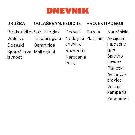
rekordni
alpake
snežni
metež
DRUŽBA
OGLAŠEVANJE
EDICIJE
PROJEKTI
POGOJI
Predstavitev
Spletni oglasi
Dnevnik
Gazela
Naročniški
Vodstvo
Tiskani oglasi
Nedeljski
Zlata nit
Akcije in
dnevnik
nagradne
Dosežki
Osmrtnice
igre
Razvedrilo
Sporočila za
Mali oglasi
Spletno
javnost
Naročanje
mesto
edicij
Piškotki
Avtorske
pravice
Volilna
kampanja
Zasebnost