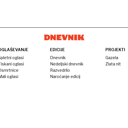
OGLAŠEVANJE
EDICIJE
PROJEKTI
pletni oglasi
Dnevnik
Gazela
iskani oglasi
Nedeljski dnevnik
Zlata nit
Osmrtnice
Razvedrilo
ali oglasi
Naročanje edicij