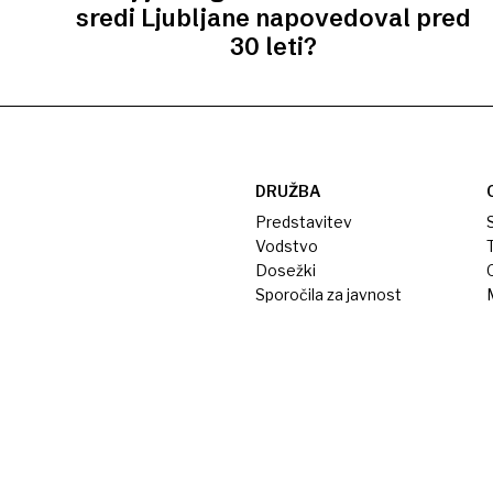
sredi Ljubljane napovedoval pred
30 leti?
DRUŽBA
Predstavitev
S
Vodstvo
T
Dosežki
Sporočila za javnost
M