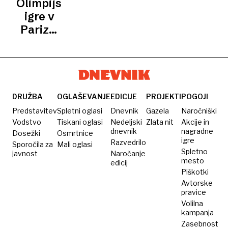
Olimpijske
ŽENSKA
evropsko
olimpijskih
REPREZENTANCA
igre v
SLOVENIJE
elito
igrah
Parizu:
rokometašice
za
ognjeni
krst že
zjutraj
DRUŽBA
OGLAŠEVANJE
EDICIJE
PROJEKTI
POGOJI
proti
Predstavitev
Spletni oglasi
Dnevnik
Gazela
Naročniški
Dankam
Vodstvo
Tiskani oglasi
Nedeljski
Zlata nit
Akcije in
dnevnik
nagradne
Dosežki
Osmrtnice
igre
Razvedrilo
Sporočila za
Mali oglasi
Spletno
javnost
Naročanje
mesto
edicij
Piškotki
Avtorske
pravice
Volilna
kampanja
Zasebnost