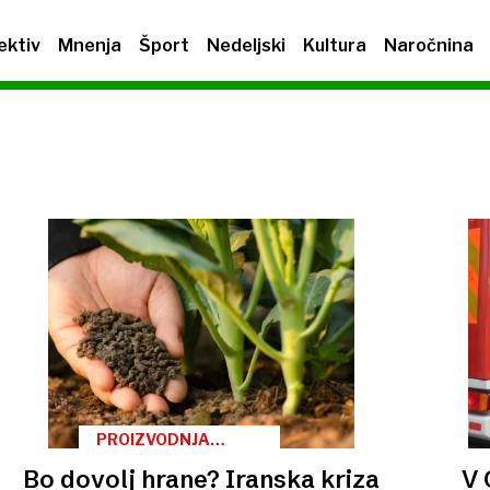
ektiv
Mnenja
Šport
Nedeljski
Kultura
Naročnina
PROIZVODNJA
HRANE
Bo dovolj hrane? Iranska kriza
V 