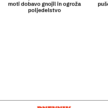
moti dobavo gnojil in ogroža
puš
poljedelstvo