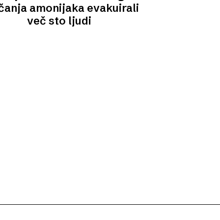
čanja amonijaka evakuirali
več sto ljudi