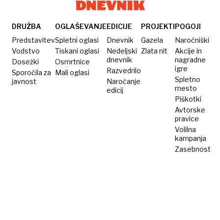
napad
Trump
na šolo
pred
v Iranu
velikim
DRUŽBA
OGLAŠEVANJE
EDICIJE
PROJEKTI
POGOJI
izzivom
Predstavitev
Spletni oglasi
Dnevnik
Gazela
Naročniški
Vodstvo
Tiskani oglasi
Nedeljski
Zlata nit
Akcije in
dnevnik
nagradne
Dosežki
Osmrtnice
igre
Razvedrilo
Sporočila za
Mali oglasi
Spletno
javnost
Naročanje
mesto
edicij
Piškotki
Avtorske
pravice
Volilna
kampanja
Zasebnost