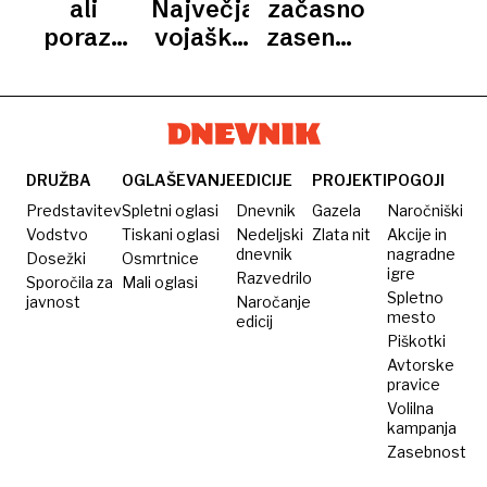
iranska
več
ruske
ali
Največja
začasno
/
zgodba
mesecev
nafte
poraz?
vojaška
zasenčila
DOSJEJI
EPSTEIN
o
brez
»Trump
ladja na
afero in
tveganem
težav
je ZDA
svetu
dala
napadu
zdrži
potisnil
spustila
priložnost
na
ameriško
v drugi
sidro
Starmerju
ameriško
blokado
polčas
pred
DRUŽBA
OGLAŠEVANJE
EDICIJE
PROJEKTI
POGOJI
oporišče
bankrota«
Splitom
Predstavitev
Spletni oglasi
Dnevnik
Gazela
Naročniški
Vodstvo
Tiskani oglasi
Nedeljski
Zlata nit
Akcije in
dnevnik
nagradne
Dosežki
Osmrtnice
igre
Razvedrilo
Sporočila za
Mali oglasi
Spletno
javnost
Naročanje
mesto
edicij
Piškotki
Avtorske
pravice
Volilna
kampanja
Zasebnost