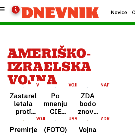
Novice
O
AMERIŠKO-
IZRAELSKA
VOJNA
V
VOJNA
NAFTNA
ZAVETJU
KRIZA
Zastarela
Po
ZDA
NOČI
letala
mnenju
bodo
proti
CIE
znova
moderni
lahko
sankcionirale
VOJNA
USS
ZDRUŽENO
V
GERALD
KRALJESTVO
obrambi:
Iran še
izvoz
Premirje
(FOTO)
Vojna
IRANU
FORD
-
ZDA