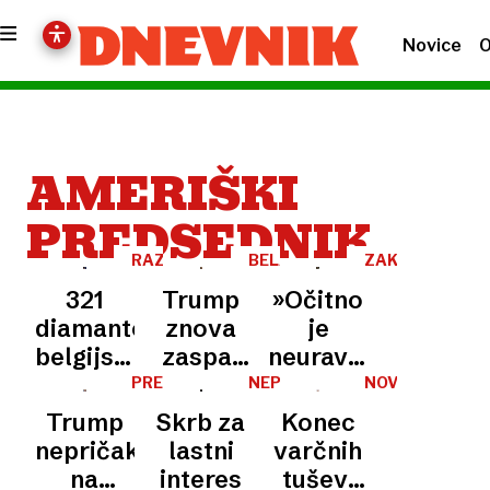
Novice
O
AMERIŠKI
PREDSEDNIK
RAZKOŠNO
BELA
ZAKULISJE
DARILO
HIŠA
321
Trump
»Očitno
diamantov:
znova
je
belgijski
zaspal
neuravnovešen«:
draguljarji
sredi
nekdanji
PREISKAVA
NEPRESLIŠANO
NOV
UKAZ
Trumpu
sestanka:
šef Cie
Trump
Skrb za
Konec
izdelali
»zaspani
poziva k
nepričakovano
lastni
varčnih
prstan,
Joe«
odstavitvi
na
interes
tušev: