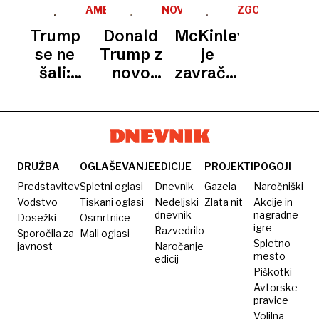
ker jim
dobil
Donalda
magnetno
ZDA
AMERIŠKI
NOVA
ZGODOVINA
je
naslednika?
Trumpa
PREDSEDNIK
FRIZURA
ATENTATOV
resonanco,
spreminjajo
Trump
Donald
McKinley
odpravil
kaj je
pravila
se ne
Trump z
je
carine
pokazala?
o porabi
šali:
novo
zavračal
vode
napovedal
pričesko
varovanje
je
razvnel
– in umrl
ukinitev
javnost
financiranja
šol
DRUŽBA
OGLAŠEVANJE
EDICIJE
PROJEKTI
POGOJI
Predstavitev
Spletni oglasi
Dnevnik
Gazela
Naročniški
Vodstvo
Tiskani oglasi
Nedeljski
Zlata nit
Akcije in
dnevnik
nagradne
Dosežki
Osmrtnice
igre
Razvedrilo
Sporočila za
Mali oglasi
Spletno
javnost
Naročanje
mesto
edicij
Piškotki
Avtorske
pravice
Volilna