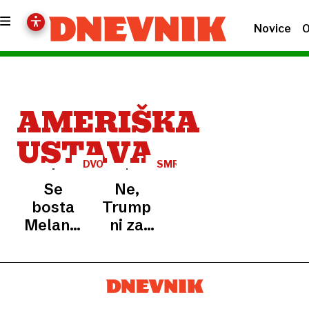
Novice
O
AMERIŠKA
USTAVA
DVOJNO
SMRT
DRŽAVLJANSTVO
PRAVNE
Se
Ne,
DRŽAVE
bosta
Trump
Melania
ni za
in
transakcije
Barron
Trump
morala