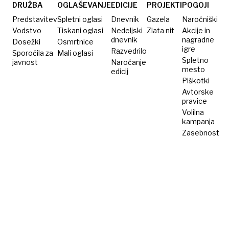
odpovedati
DRUŽBA
OGLAŠEVANJE
EDICIJE
PROJEKTI
POGOJI
slovenskemu
Predstavitev
Spletni oglasi
Dnevnik
Gazela
Naročniški
potnemu
Vodstvo
Tiskani oglasi
Nedeljski
Zlata nit
Akcije in
dnevnik
nagradne
Dosežki
listu?
Osmrtnice
igre
Razvedrilo
Sporočila za
Mali oglasi
Spletno
javnost
Naročanje
mesto
edicij
Piškotki
Avtorske
pravice
Volilna
kampanja
Zasebnost