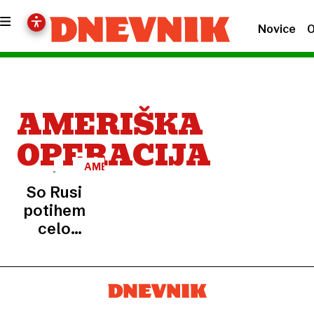
Novice
O
AMERIŠKA
OPERACIJA
AMERIŠKI
NAPAD
So Rusi
potihem
celo
pomagali,
da je
protizračni
arzenal