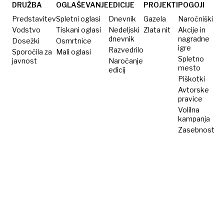
v
DRUŽBA
OGLAŠEVANJE
EDICIJE
PROJEKTI
POGOJI
Venezueli
Predstavitev
Spletni oglasi
Dnevnik
Gazela
Naročniški
odpovedal?
Vodstvo
Tiskani oglasi
Nedeljski
Zlata nit
Akcije in
dnevnik
nagradne
Dosežki
Osmrtnice
igre
Razvedrilo
Sporočila za
Mali oglasi
Spletno
javnost
Naročanje
mesto
edicij
Piškotki
Avtorske
pravice
Volilna
kampanja
Zasebnost