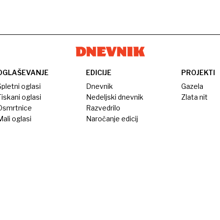
OGLAŠEVANJE
EDICIJE
PROJEKTI
pletni oglasi
Dnevnik
Gazela
iskani oglasi
Nedeljski dnevnik
Zlata nit
Osmrtnice
Razvedrilo
ali oglasi
Naročanje edicij