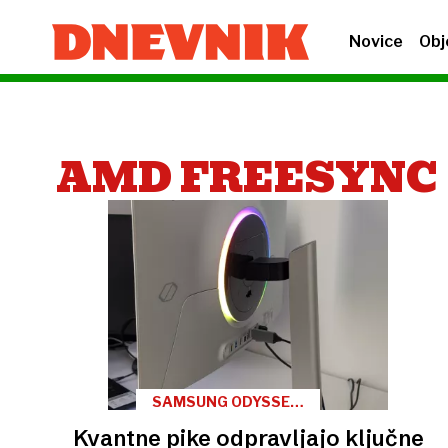
Novice
Obj
AMD FREESYNC
SAMSUNG ODYSSEY
OLED G8
Kvantne pike odpravljajo ključne