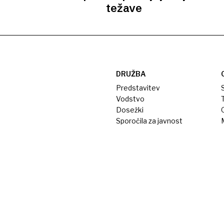
težave
DRUŽBA
Predstavitev
S
Vodstvo
T
Dosežki
Sporočila za javnost
M