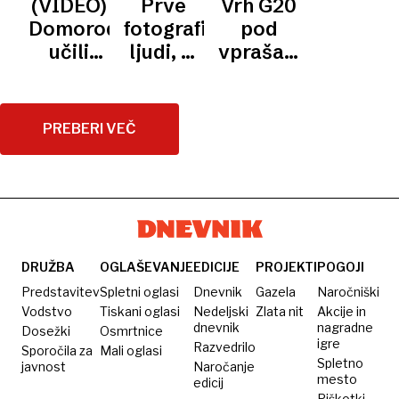
(VIDEO)
Prve
Vrh G20
po letu
imeli
izkoriščanja
Domorodca
fotografije
pod
2018
normalno
delavcev
učili
ljudi, ki
vprašajem
zimo
plačati
uporabljati
še niso
bodočega
kazen
vžigalnik
imeli
voditelja
stika s
ZDA
PREBERI VEČ
sodobno
civilizacijo
DRUŽBA
OGLAŠEVANJE
EDICIJE
PROJEKTI
POGOJI
Predstavitev
Spletni oglasi
Dnevnik
Gazela
Naročniški
Vodstvo
Tiskani oglasi
Nedeljski
Zlata nit
Akcije in
dnevnik
nagradne
Dosežki
Osmrtnice
igre
Razvedrilo
Sporočila za
Mali oglasi
Spletno
javnost
Naročanje
mesto
edicij
Piškotki